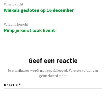
Bericht
Vorig
Vorig bericht
Winkels gesloten op 16 december
bericht:
navigatie
Volgend
Volgend bericht
Pimp je kerst look Event!
bericht:
Geef een reactie
Je e-mailadres wordt niet gepubliceerd.
Vereiste velden zijn
gemarkeerd met
*
Reactie
*