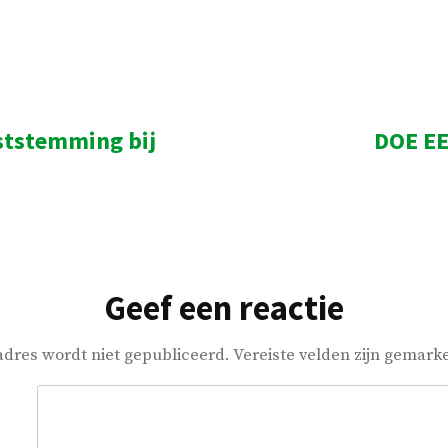
or
in
ststemming bij
DOE E
ht:
Geef een reactie
adres wordt niet gepubliceerd.
Vereiste velden zijn gemar