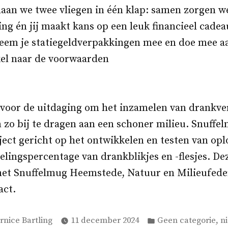
laan we twee vliegen in één klap: samen zorgen w
g én jij maakt kans op een leuk financieel cadeaut
 neem je statiegeldverpakkingen mee en doe mee aa
kel naar de voorwaarden
 voor de uitdaging om het inzamelen van drankve
 zo bij te dragen aan een schoner milieu. Snuff
ject gericht op het ontwikkelen en testen van op
lingspercentage van drankblikjes en -flesjes. Dez
t Snuffelmug Heemstede, Natuur en Milieufede
act.
plaatst
Geplaatst
,
rnice Bartling
11 december 2024
Geen categorie
n