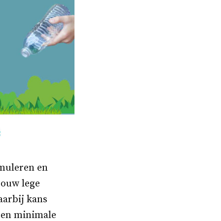
imuleren en
jouw lege
aarbij kans
 een minimale