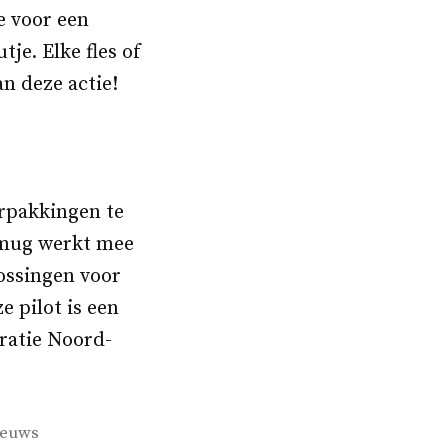
e voor een
je. Elke fles of
n deze actie!
rpakkingen te
elmug werkt mee
lossingen voor
e pilot is een
ratie Noord-
ieuws