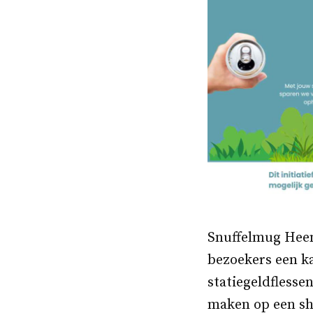
Snuffelmug Heem
bezoekers een k
statiegeldflesse
maken op een sho