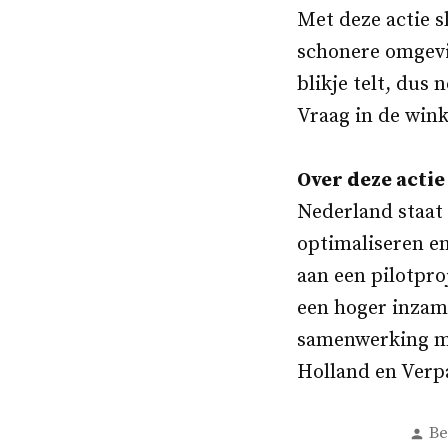
Met deze actie s
schonere omgevin
blikje telt, dus
Vraag in de win
Over deze actie
Nederland staat
optimaliseren en
aan een pilotpro
een hoger inzame
samenwerking me
Holland en Verp
Ge
Be