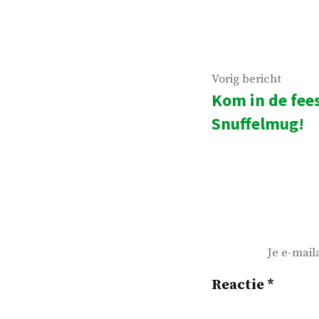
do
Bericht
Vorig
Vorig bericht
Kom in de fee
navigatie
beric
Snuffelmug!
Je e-mail
Reactie
*