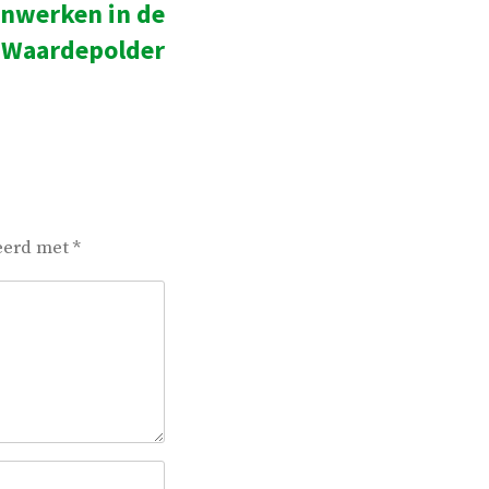
enwerken in de
bericht:
Waardepolder
keerd met
*