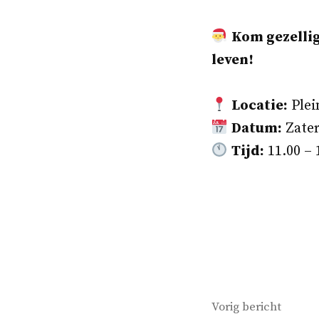
Kom gezellig
leven!
Locatie:
Plei
Datum:
Zate
Tijd:
11.00 – 
Bericht
Vorig
Vorig bericht