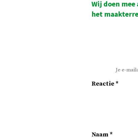
Wij doen mee 
navigatie
beric
het maakterre
Je e-mail
Reactie
*
Naam
*