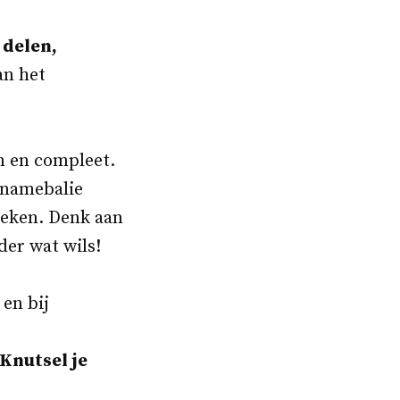
r
delen,
an het
 en compleet.
nnamebalie
eken. Denk aan
der wat wils!
 en bij
Knutsel je