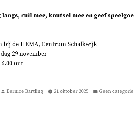
 langs, ruil mee, knutsel mee en geef speelgo
n bij de HEMA, Centrum Schalkwijk
rdag 29 november
16.00 uur
Geplaatst
Geplaatst
Bernice Bartling
21 oktober 2025
Geen categorie
door
in