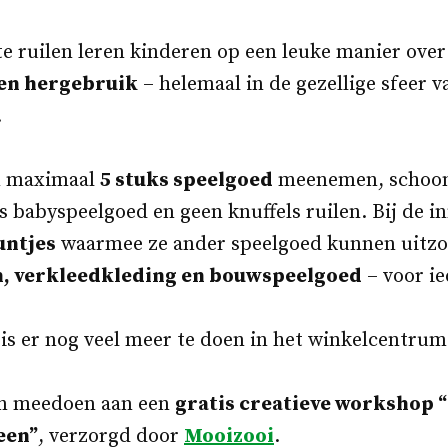
e ruilen leren kinderen op een leuke manier ove
en hergebruik
– helemaal in de gezellige sfeer v
.
n maximaal
5 stuks speelgoed
meenemen, schoon
 babyspeelgoed en geen knuffels ruilen. Bij de i
ntjes
waarmee ze ander speelgoed kunnen uitzo
n, verkleedkleding en bouwspeelgoed
– voor ie
 is er nog veel meer te doen in het winkelcentrum
n meedoen aan een
gratis creatieve workshop “
een”
, verzorgd door
Mooizooi
.