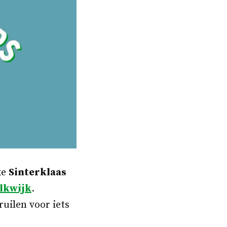
ke
Sinterklaas
lkwijk
.
uilen voor iets