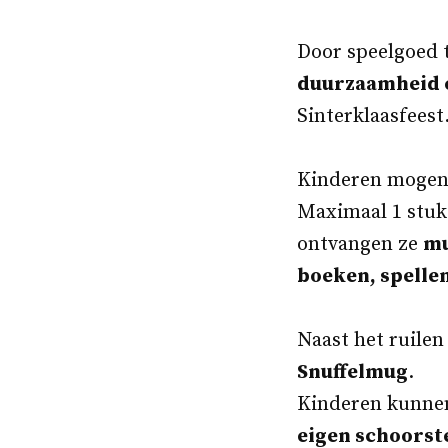
Door speelgoed t
duurzaamheid 
Sinterklaasfeest
Kinderen moge
Maximaal 1 stuks
ontvangen ze
mu
boeken, spelle
Naast het ruilen
Snuffelmug
.
Kinderen kunne
eigen schoorst