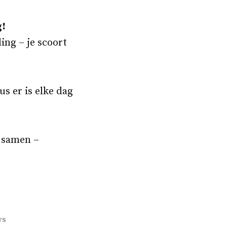
g!
ing – je scoort
s er is elke dag
k samen –
ws