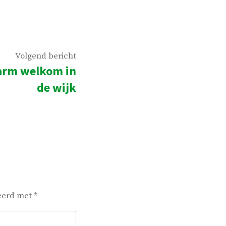
Volgend
Volgend bericht
arm welkom in
bericht:
de wijk
keerd met
*