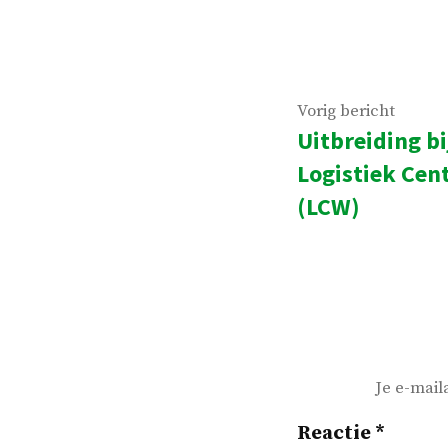
Bericht
Vorig
Vorig bericht
Uitbreiding b
navigatie
beric
Logistiek Ce
(LCW)
Je e-mail
Reactie
*