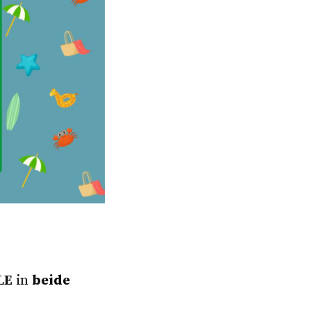
LE
in
beide