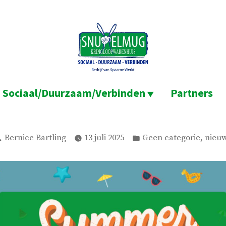
Sociaal/Duurzaam/Verbinden
Partners
Geplaatst
Geplaatst
,
Bernice Bartling
13 juli 2025
Geen categorie
nieu
door
in