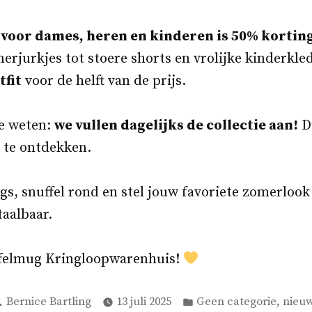
 voor dames, heren en kinderen is 50% kortin
erjurkjes tot stoere shorts en vrolijke kinderkled
fit
voor de helft van de prijs.
e weten:
we vullen dagelijks de collectie aan!
Du
 te ontdekken.
gs, snuffel rond en stel jouw favoriete zomerloo
aalbaar.
uffelmug Kringloopwarenhuis!
Geplaatst
Geplaatst
,
Bernice Bartling
13 juli 2025
Geen categorie
nieu