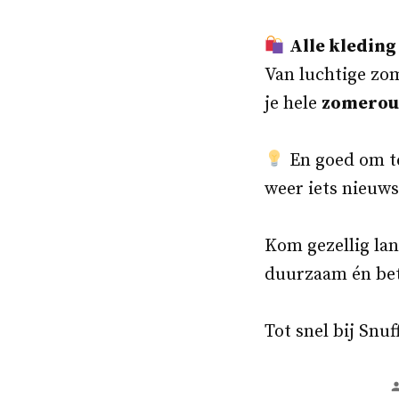
Alle kleding
Van luchtige zom
je hele
zomerout
En goed om t
weer iets nieuws
Kom gezellig lan
duurzaam én bet
Tot snel bij Sn