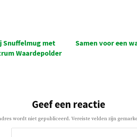
door
in
ij Snuffelmug met
Samen voor een w
ht:
ntrum Waardepolder
Geef een reactie
adres wordt niet gepubliceerd.
Vereiste velden zijn gemar