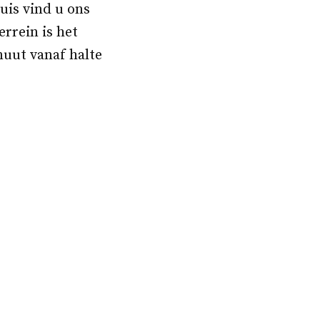
uis vind u ons
rrein is het
nuut vanaf halte