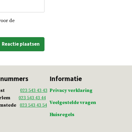
voor de
nnummers
Informatie
st
023 543 43 43
Privacy verklaring
arlem
023 543 43 44
Veelgestelde vragen
emstede
023 543 43 54
Huisregels