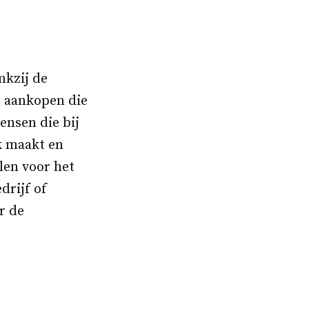
nkzij de
e aankopen die
ensen die bij
k maakt en
len voor het
drijf of
r de