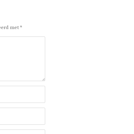
keerd met
*