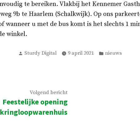
nvoudig te bereiken. Vlakbij het Kennemer Gasth
weg 9b te Haarlem (Schalkwijk). Op ons parkeerte
of wanneer u met de bus komt is het slechts 1 mi
de winkel.
Geplaatst
Geplaatst
Sturdy Digital
9 april 2021
nieuws
door
in
Volgend
Volgend bericht
Feestelijke opening
bericht:
kringloopwarenhuis