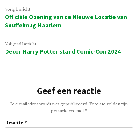
Bericht
Vorig
Vorig bericht
Officiële Opening van de Nieuwe Locatie van
bericht:
navigatie
Snuffelmug Haarlem
Volgend
Volgend bericht
Decor Harry Potter stand Comic-Con 2024
bericht:
Geef een reactie
Je e-mailadres wordt niet gepubliceerd.
Vereiste velden zijn
gemarkeerd met
*
Reactie
*