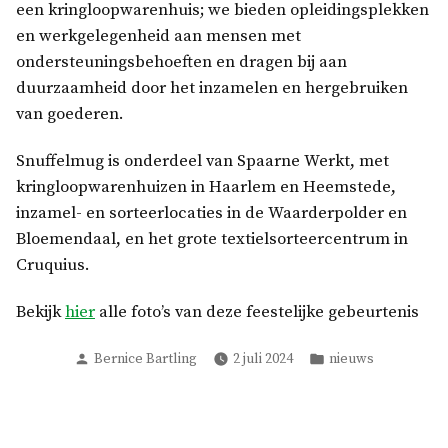
een kringloopwarenhuis; we bieden opleidingsplekken
en werkgelegenheid aan mensen met
ondersteuningsbehoeften en dragen bij aan
duurzaamheid door het inzamelen en hergebruiken
van goederen.
Snuffelmug is onderdeel van Spaarne Werkt, met
kringloopwarenhuizen in Haarlem en Heemstede,
inzamel- en sorteerlocaties in de Waarderpolder en
Bloemendaal, en het grote textielsorteercentrum in
Cruquius.
Bekijk
hier
alle foto’s van deze feestelijke gebeurtenis
Geplaatst
Geplaatst
Bernice Bartling
2 juli 2024
nieuws
door
in