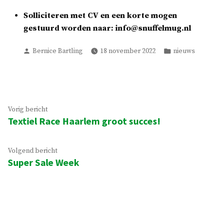
Solliciteren met CV en een korte mogen
gestuurd worden naar: info@snuffelmug.nl
Geplaatst
Geplaatst
Bernice Bartling
18 november 2022
nieuws
door
in
Bericht
Vorig
Vorig bericht
Textiel Race Haarlem groot succes!
bericht:
navigatie
Volgend
Volgend bericht
Super Sale Week
bericht: