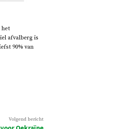
n het
el afvalberg is
liefst 90% van
Volgend
Volgend bericht
voor Oekraïne
bericht: