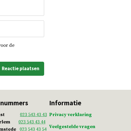
voor de
nnummers
Informatie
st
023 543 43 43
Privacy verklaring
arlem
023 543 43 44
Veelgestelde vragen
emstede
023 543 43 54