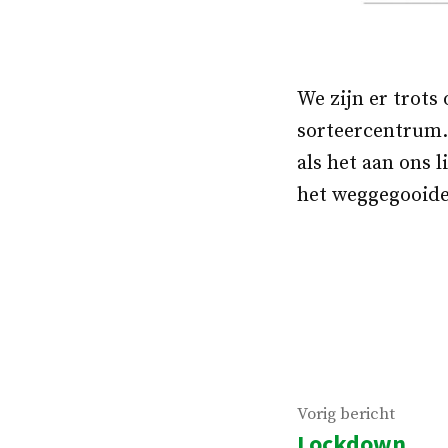
We zijn er trots 
sorteercentrum. 
als het aan ons l
het weggegooide
Bericht
Vorig
Vorig bericht
Lockdown
beric