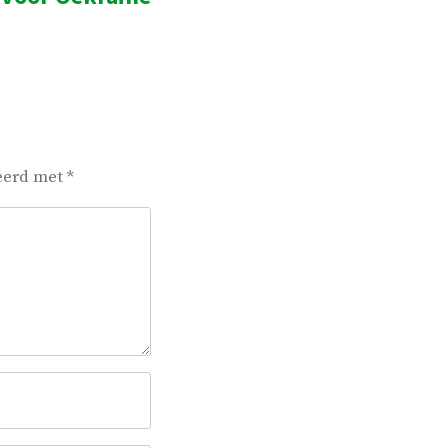
keerd met
*