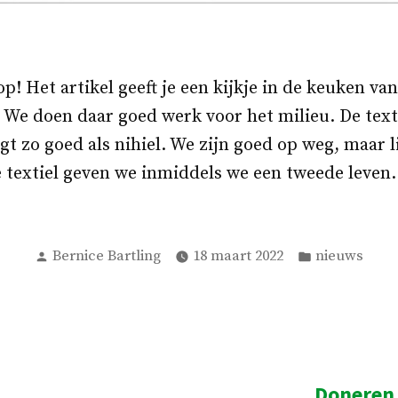
op! Het artikel geeft je een kijkje in de keuken va
We doen daar goed werk voor het milieu. De texti
igt zo goed als nihiel. We zijn goed op weg, maar 
 textiel geven we inmiddels we een tweede leven.
Geplaatst
Geplaatst
Bernice Bartling
18 maart 2022
nieuws
door
in
Doneren 
ht: