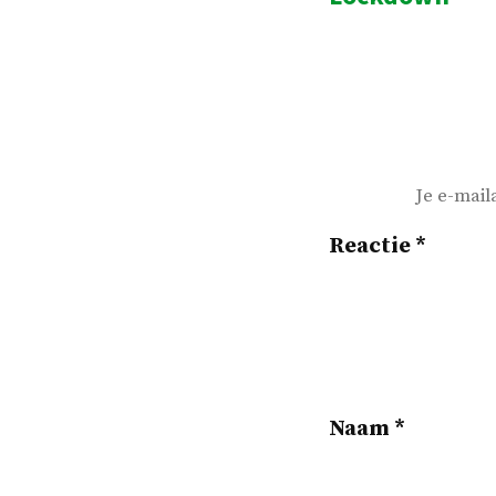
navigatie
Je e-mail
Reactie
*
Naam
*