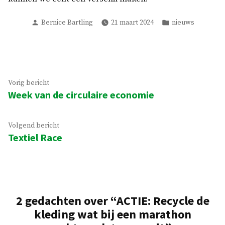
Geplaatst
Geplaatst
Bernice Bartling
21 maart 2024
nieuws
door
in
Bericht
Vorig
Vorig bericht
Week van de circulaire economie
bericht:
navigatie
Volgend
Volgend bericht
Textiel Race
bericht:
2 gedachten over “
ACTIE: Recycle de
kleding wat bij een marathon