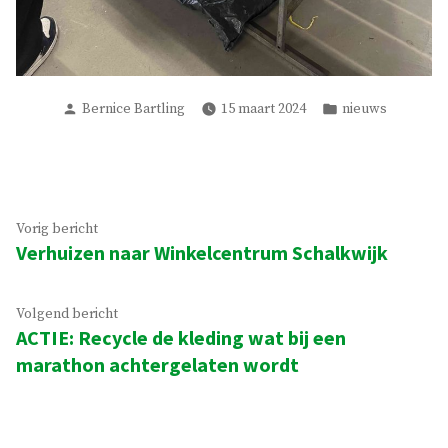
Geplaatst
Geplaatst
Bernice Bartling
15 maart 2024
nieuws
door
in
Bericht
Vorig
Vorig bericht
Verhuizen naar Winkelcentrum Schalkwijk
bericht:
navigatie
Volgend
Volgend bericht
ACTIE: Recycle de kleding wat bij een
bericht:
marathon achtergelaten wordt