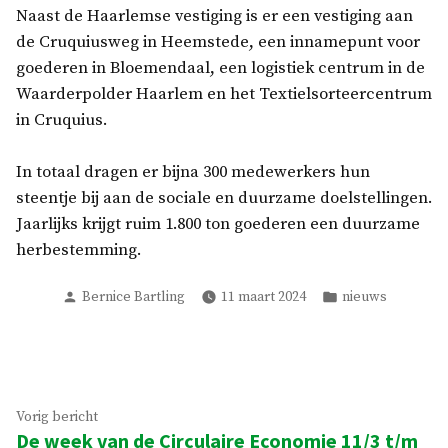
Naast de Haarlemse vestiging is er een vestiging aan
de Cruquiusweg in Heemstede, een innamepunt voor
goederen in Bloemendaal, een logistiek centrum in de
Waarderpolder Haarlem en het Textielsorteercentrum
in Cruquius.
In totaal dragen er bijna 300 medewerkers hun
steentje bij aan de sociale en duurzame doelstellingen.
Jaarlijks krijgt ruim 1.800 ton goederen een duurzame
herbestemming.
Geplaatst
Geplaatst
Bernice Bartling
11 maart 2024
nieuws
door
in
Bericht
Vorig
Vorig bericht
De week van de Circulaire Economie 11/3 t/m
bericht: