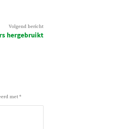
Volgend
Volgend bericht
s hergebruikt
bericht:
keerd met
*