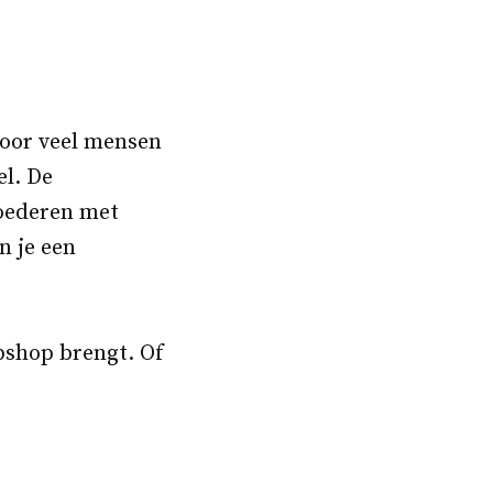
 voor veel mensen
el. De
oederen met
n je een
ebshop brengt. Of