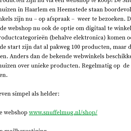
producten zijn nu via een webshop te koop! De Sn
uizen in Haarlem en Heemstede staan boordevol
kels zijn nu – op afspraak – weer te bezoeken. D
de webshop nu ook de optie om digitaal te winkel
productcategorieën (behalve elektronica) komen oo
 de start zijn dat al pakweg 100 producten, maar d
den. Anders dan de bekende webwinkels beschikk
uizen over unieke producten. Regelmatig op de
en.
even simpel als helder:
 de webshop
www.snuffelmug.nl/shop/