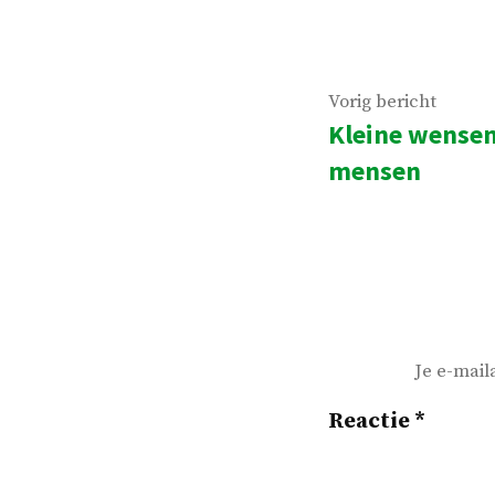
Bericht
Vorig
Vorig bericht
Kleine wensen
navigatie
beric
mensen
Je e-mail
Reactie
*