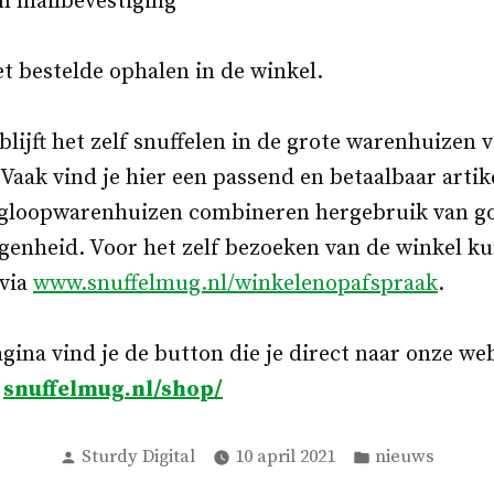
en mailbevestiging
et bestelde ophalen in de winkel.
blijft het zelf snuffelen in de grote warenhuizen
 Vaak vind je hier een passend en betaalbaar artik
ngloopwarenhuizen combineren hergebruik van g
genheid. Voor het zelf bezoeken van de winkel ku
via
www.snuffelmug.nl/winkelenopafspraak
.
gina vind je de button die je direct naar onze w
r
snuffelmug.nl/shop/
Geplaatst
Geplaatst
Sturdy Digital
10 april 2021
nieuws
door
in