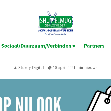
Sociaal/Duurzaam/Verbinden
Partners
Geplaatst
Geplaatst
Sturdy Digital
10 april 2021
nieuws
door
in