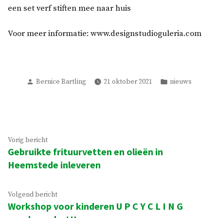
een set verf stiften mee naar huis
Voor meer informatie: www.designstudioguleria.com
Geplaatst
Geplaatst
Bernice Bartling
21 oktober 2021
nieuws
door
in
Bericht
Vorig
Vorig bericht
Gebruikte frituurvetten en olieën in
bericht:
navigatie
Heemstede inleveren
Volgend
Volgend bericht
Workshop voor kinderen U P C Y C L I N G
bericht: