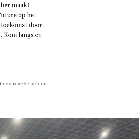
tober maakt
Future op het
 toekomst door
k. Kom langs en
op
t een reactie achter
Snuffelmug
bij
C
the
Future:
Maak