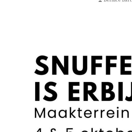
Bernice Bart
door