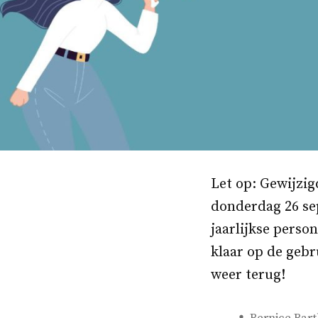
Let op: Gewijzi
donderdag 26 se
jaarlijkse perso
klaar op de gebr
weer terug!
Geplaatst