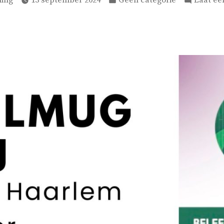
ling
13 september 2024
Geen categorie
Laat ee
in