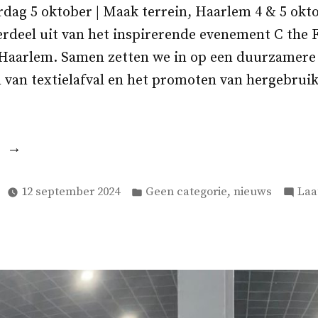
rdag 5 oktober | Maak terrein, Haarlem 4 & 5 ok
rdeel uit van het inspirerende evenement C the 
 Haarlem. Samen zetten we in op een duurzamere
 van textielafval en het promoten van hergebrui
“Snuffelmug
bij
Geplaatst
C
,
12 september 2024
Geen categorie
nieuws
Laa
in
the
Future:
Maak
kennis
met