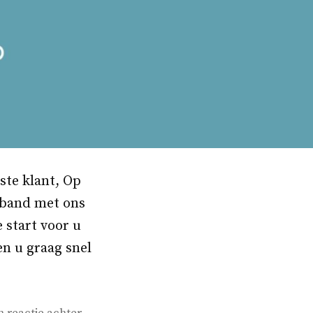
ste klant, Op
rband met ons
 start voor u
en u graag snel
op