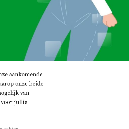
 onze aankomende
waarop onze beide
mogelijk van
voor jullie
op