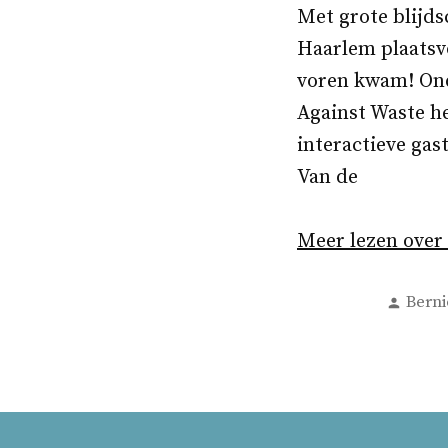
Met grote blijd
Haarlem plaatsvo
voren kwam! Ond
Against Waste h
interactieve gas
Van de
Meer lezen over
Gepla
Berni
door