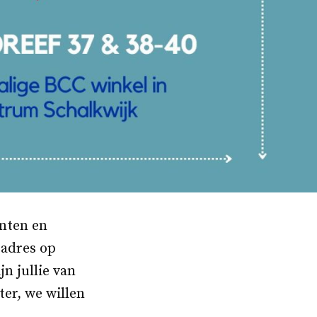
anten en
 adres op
jn jullie van
er, we willen