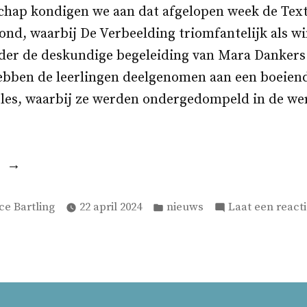
schap kondigen we aan dat afgelopen week de Text
nd, waarbij De Verbeelding triomfantelijk als w
er de deskundige begeleiding van Mara Dankers
ebben de leerlingen deelgenomen aan een boeien
tles, waarbij ze werden ondergedompeld in de wer
“Textiel
Race”
atst
Geplaatst
ce Bartling
22 april 2024
nieuws
Laat een react
in