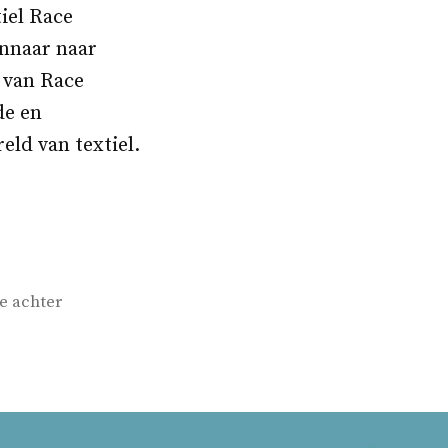
iel Race
innaar naar
 van Race
de en
eld van textiel.
op
ie achter
Textiel
Race