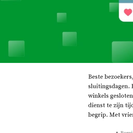
Beste bezoekers,
sluitingsdagen. 
winkels gesloten
dienst te zijn t
begrip. Met vri
Gepla