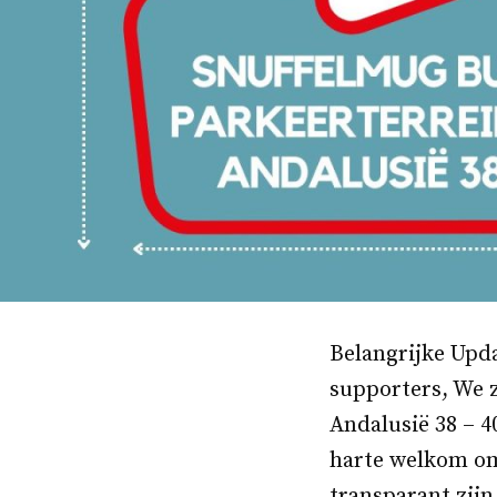
Belangrijke Upda
supporters, We 
Andalusië 38 – 40
harte welkom om 
transparant zijn