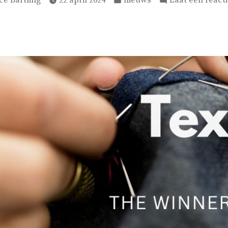
ce Bartling
22 april 2024
nieuws
Laat een react
in