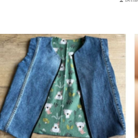
Berni
door